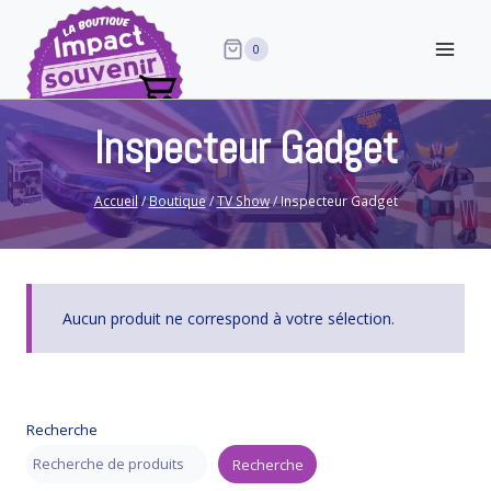
Aller
au
0
contenu
Inspecteur Gadget
Accueil
/
Boutique
/
TV Show
/
Inspecteur Gadget
Aucun produit ne correspond à votre sélection.
Recherche
Recherche