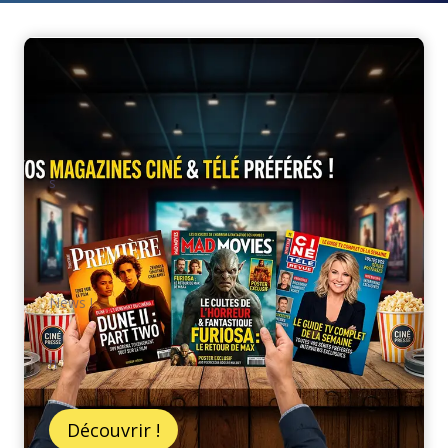
s
News !
n
Découvrir !