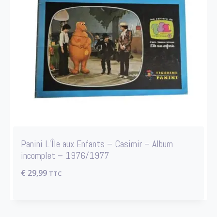
Panini L’Île aux Enfants – Casimir – Album
incomplet – 1976/1977
€
29,99
TTC