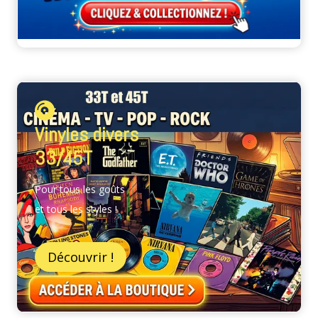
Vinyles divers
33/45T
Pour tous les goûts
et tous les styles !
Découvrir !