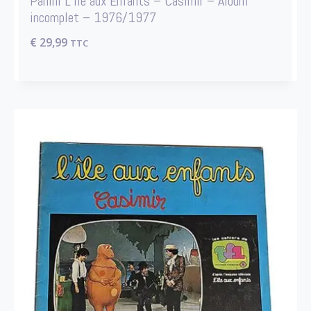
Panini L’Île aux Enfants – Casimir – Album
incomplet – 1976/1977
€
29,99
TTC