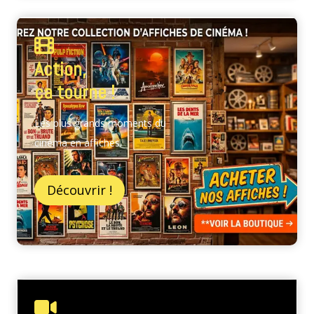
Action,
ça tourne !
Les plus grands moments du
cinéma en affiches.
Découvrir !