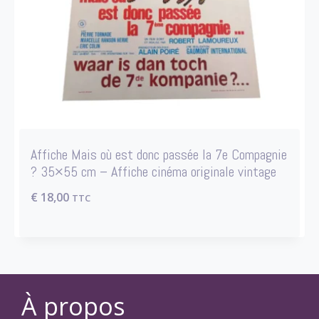
Affiche Mais où est donc passée la 7e Compagnie
? 35×55 cm – Affiche cinéma originale vintage
€
18,00
TTC
À propos