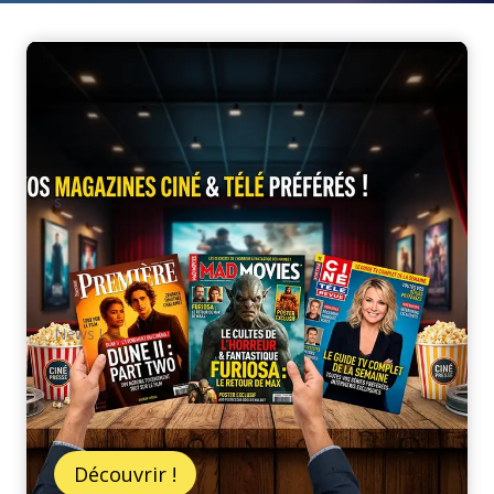
s
News !
n
Découvrir !