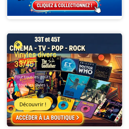
Vinyles divers
33/45T
Pour tous les goûts
et tous les styles !
Découvrir !