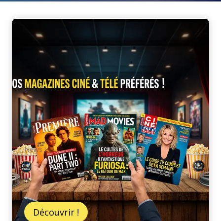
s
News !
n
Découvrir !