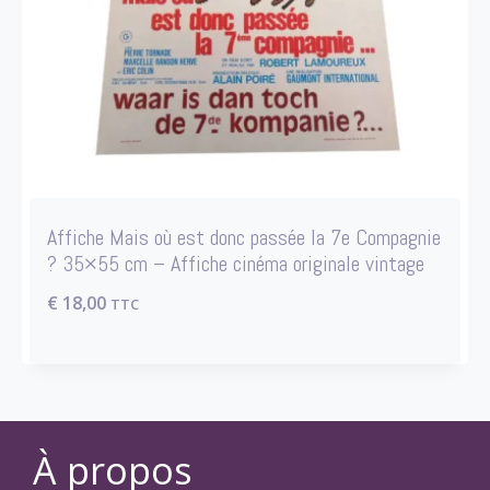
Affiche Mais où est donc passée la 7e Compagnie
? 35×55 cm – Affiche cinéma originale vintage
€
18,00
TTC
À propos