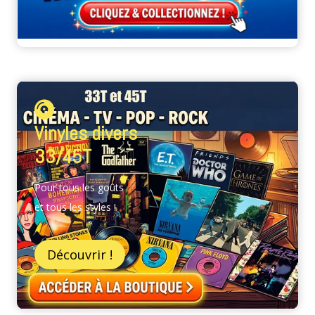
Vinyles divers
33/45T
Pour tous les goûts
et tous les styles !
Découvrir !