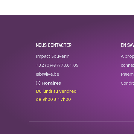
NOUS CONTACTER
EN SA
Impact Souvenir
A pro
+32 (0)497/70.61.09
conne
isb@live.be
Paiem
Horaires
Condit
Du lundi au vendredi
de 9h00 à 17h00