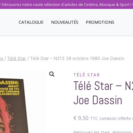
Découvrez notre vaste sélection d'articles de Cinéma, Musique & Sport !
CATALOGUE
NOUVEAUTÉS
PROMOTIONS
es
/
Télé Star
/
Télé Star – N213 28 octobre 1980 Joe Dassin
TÉLÉ STAR
Télé Star – 
Joe Dassin
€
9,50
TTC
Livraison offert
Retrouvez les stars, émissions