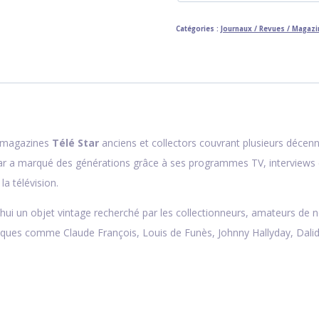
1980
Joe
Catégories :
Journaux / Revues / Magaz
Dassin
e magazines
Télé Star
anciens et collectors couvrant plusieurs décenn
ar
a marqué des générations grâce à ses programmes TV, interviews ex
a télévision.
i un objet vintage recherché par les collectionneurs, amateurs de nost
atiques comme
Claude François
,
Louis de Funès
,
Johnny Hallyday
,
Dali