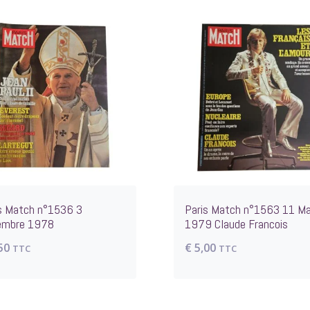
s Match n°1536 3
Paris Match n°1563 11 Ma
embre 1978
1979 Claude Francois
50
€
5,00
TTC
TTC