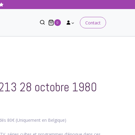
Contact
0
N213 28 octobre 1980
e dés 80€ (Uniquement en Belgique)
 TV, séries cultes et programmes d’époque dans ces