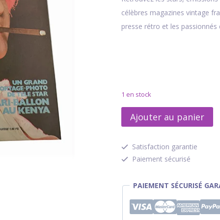
célèbres magazines vintage fra
presse rétro et les passionnés 
1 en stock
quantité
Ajouter au panier
de
Télé
Satisfaction garantie
Star
Paiement sécurisé
-
N213
PAIEMENT SÉCURISÉ GAR
28
octobre